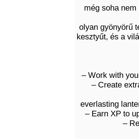
még soha nem l
olyan gyönyörű t
kesztyűt, és a vil
– Work with your
– Create extr
everlasting lant
– Earn XP to u
– Re