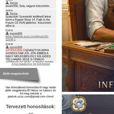
A hozzáadáshoz be kell lépned
Játék megjelenések
Van értesülésed honosításról vagy netán
játék megjelenésről? Akkor ne habozz és
írd meg nekünk a
jatekok.ucoz.com@gmail.com címre!
Tervezett honosítások:
???