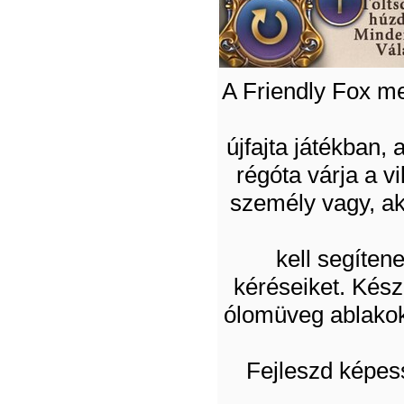
A Friendly Fox me
újfajta játékban,
régóta várja a v
személy vagy, ak
kell segíten
kéréseiket. Kész
ólomüveg ablakok
Fejleszd képes