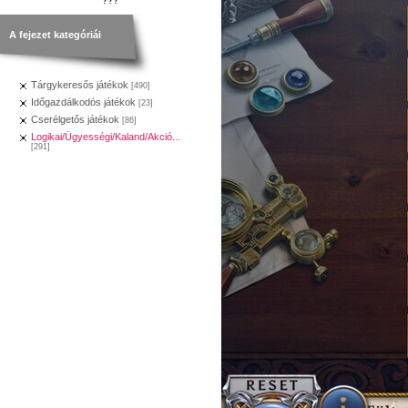
A fejezet kategóriái
Tárgykeresős játékok
[490]
Időgazdálkodós játékok
[23]
Cserélgetős játékok
[86]
Logikai/Ügyességi/Kaland/Akció...
[291]