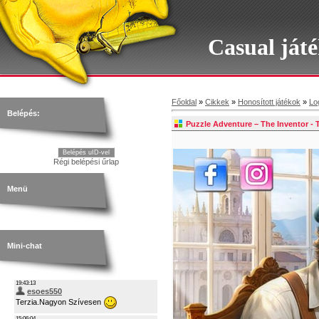
Casual ját
Főoldal
»
Cikkek
»
Honosított játékok
»
Lo
Belépés:
Puzzle Adventure – The Inventor - T
Belépés uID-vel
Régi belépési űrlap
Menü
Mini-chat