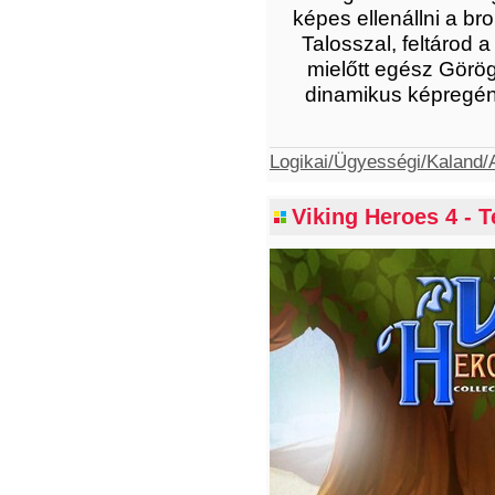
képes ellenállni a b
Talosszal, feltárod 
mielőtt egész Görög
dinamikus képregény 
Logikai/Ügyességi/Kaland/A
Viking Heroes 4 - T