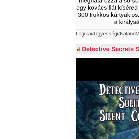
meghatározza a sorsot
egy kovács fiát kísére
300 trükkös kártyakiosz
a királys
Logikai/Ügyességi/Kaland/A
Detective Secrets S