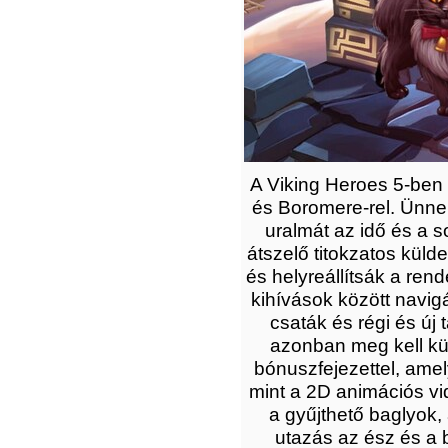
A Viking Heroes 5-ben 
és Boromere-rel. Ünnep
uralmát az idő és a so
átszelő titokzatos küld
és helyreállítsák a ren
kihívások között navigál
csaták és régi és új
azonban meg kell kül
bónuszfejezettel, amel
mint a 2D animációs vi
a gyűjthető baglyok,
utazás az ész és a 