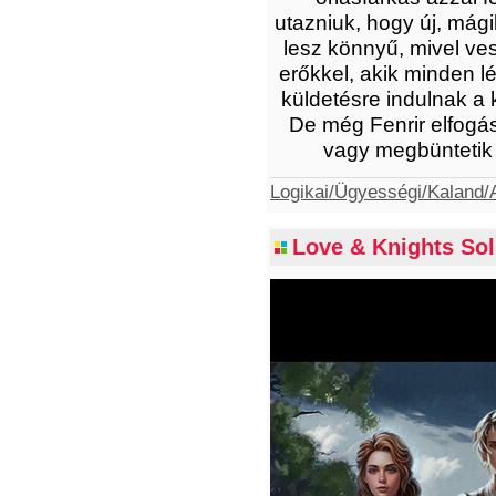
utazniuk, hogy új, mági
lesz könnyű, mivel ves
erőkkel, akik minden lé
küldetésre indulnak a 
De még Fenrir elfogás
vagy megbüntetik a
Logikai/Ügyességi/Kaland/A
Love & Knights Soli