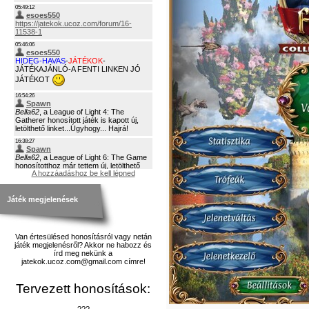
A hozzáadáshoz be kell lépned
Játék megjelenések
Van értesülésed honosításról vagy netán
játék megjelenésről? Akkor ne habozz és
írd meg nekünk a
jatekok.ucoz.com@gmail.com címre!
Tervezett honosítások:
???