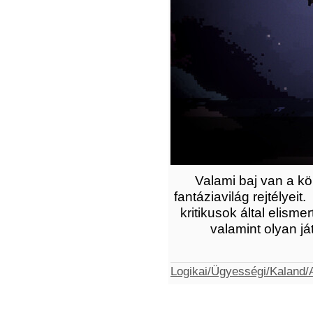
Valami baj van a kön
fantáziavilág rejtélyei
kritikusok által elis
valamint olyan j
Logikai/Ügyességi/Kaland/A