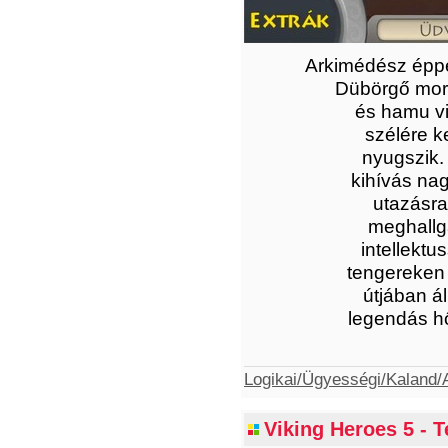
Arkimédész éppe
Dübörgő moraj
és hamu vi
szélére k
nyugszik. 
kihívás na
utazásra
meghallga
intellekt
tengereken u
útjában á
legendás hő
Logikai/Ügyességi/Kaland/A
Viking Heroes 5 - T