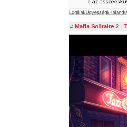
le az összeesküv
Logikai/Ügyességi/Kaland/A
Mafia Solitaire 2 - 