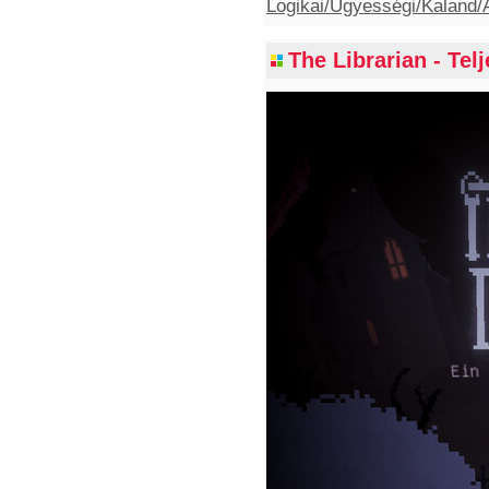
Logikai/Ügyességi/Kaland/A
The Librarian - Tel