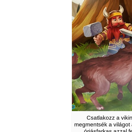
Csatlakozz a viki
megmentsék a világot a
óriásfarkas azzal f