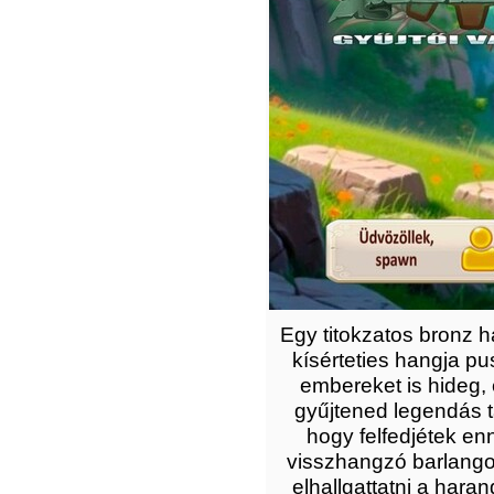
Egy titokzatos bronz 
kísérteties hangja pu
embereket is hideg, 
gyűjtened legendás t
hogy felfedjétek en
visszhangzó barlango
elhallgattatni a haran