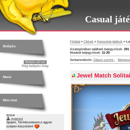
Casual ját
Főoldal
»
Cikkek
»
Honosított játékok
» Log
Belépés:
A kategóriában található bejegyzések
:
291
Mutatott bejegyzések
:
11-20
Sorbarendezés
:
Dátum szerint
·
Megneve
Belépés uID-vel
Régi belépési űrlap
Jewel Match Solitai
Menü
Mini-chat