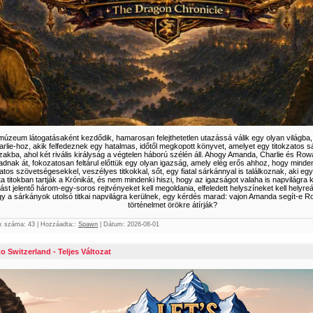
múzeum látogatásaként kezdődik, hamarosan felejthetetlen utazássá válik egy olyan világba,
e-hoz, akik felfedeznek egy hatalmas, időtől megkopott könyvet, amelyet egy titokzatos sár
szakba, ahol két rivális királyság a végtelen háború szélén áll. Ahogy Amanda, Charlie és Ro
ladnak át, fokozatosan feltárul előttük egy olyan igazság, amely elég erős ahhoz, hogy mind
tos szövetségesekkel, veszélyes titkokkal, sőt, egy fiatal sárkánnyal is találkoznak, aki egy e
 titokban tartják a Krónikát, és nem mindenki hiszi, hogy az igazságot valaha is napvilágra
 jelentő három-egy-soros rejtvényeket kell megoldania, elfeledett helyszíneket kell helyreállí
gy a sárkányok utolsó titkai napvilágra kerülnek, egy kérdés marad: vajon Amanda segít-e R
történelmet örökre átírják?
k száma:
43
|
Hozzáadta::
Spawn
|
Dátum:
2026-08-01
o Switzerland - Teljes Változat