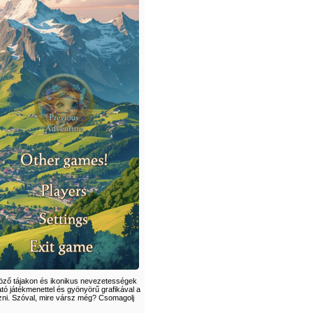
űgöző tájakon és ikonikus nevezetességek
ható játékmenettel és gyönyörű grafikával a
ezni. Szóval, mire vársz még? Csomagolj