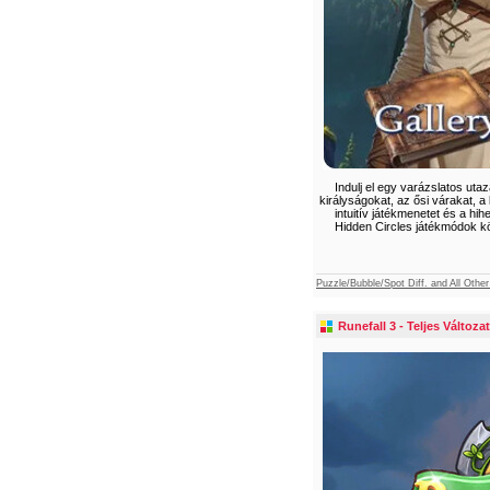
Indulj el egy varázslatos uta
királyságokat, az ősi várakat, a 
intuitív játékmenetet és a hi
Hidden Circles játékmódok kö
Puzzle/Bubble/Spot Diff. and All Oth
Runefall 3 - Teljes Változat