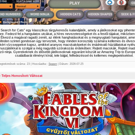
 Search for Cats” egy klasszikus tárgykeresős kalandjáték, amely a játékosokat egy pihente
. Fedezd fel a hangulatos utcákat, a híres nevezetességeket és a festői tájakat, miközben
. Élvezd a magával ragadó zenét, az élénk hanghatásokat és a megnyugtató hangulatot, am
a. Minden szintet gondosan úgy terveztek, hogy minden korosztály számára kellemes és élvez
yekért vízcseppeket kapsz, amikkel aranyos macskaképeket és imádnivaló háziállatokat nyitha
ónuszjátékkal is szolgál a még nagyobb szórakozás érdekében: Rejtett macskák, Rejtett mad
-ninja. Gyerekeknek és idősebb játékosoknak egyaránt készült az Amazing Trip to Europe 
családbarát élményt kínál, tele bájjal, felfedezéssel és kellemes meglepetésekkel.
egtekintések száma:
23
|
Hozzáadta::
Spawn
|
Dátum:
2026-07-25
 Teljes Honosított Változat