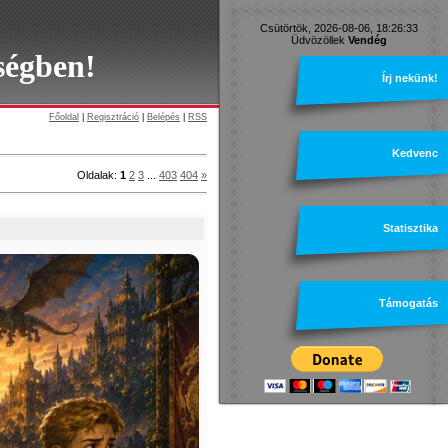
Csütörtök, 2026-08-06, 18:26:33
Üdvözöllek
Vendég
ségben!
Írj nekünk!
Főoldal
|
Regisztráció
|
Belépés
|
RSS
Kedvenc
Oldalak
:
1
2
3
...
403
404
»
Statisztika
Támogatás