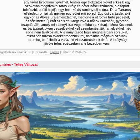
egy távoli birodalom figyelmét. Amikor egy titokzatos követ érkezik egy
szokatlan meghívóval Artos király és bátor hősei számára, a csoport
felkészíti repülő hajóját egy hosszú és reményteljes útra. De a Tartarus
elfeledett romjainak mélyén egy sötét erő ébred. Egy ősi varázsló, akit
egykor az Abyss ura emésztett fel, megtörte a őt fogva tartó pecsétet,
és félelmetes új erőt szerzett. Megtudva a hősök utazásátl, gyorsan
csapdát állít, amely mindannyiukat végzetükbe taszíthatja. Most Kevinnek
és barátainak olyan veszélyekkel kell szembenézniük, amelyekkel még
soha nem találkoztak. A te irányításod fogja meghatározni sorsukat,
miközben furcsa földeket fedeznek fel, hatalmas mágiával szállnak
szembe, és felfedik a varázsló visszatérésének titkát. A királyság
jövője teljes egészében a te kezedben van.
egtekintések száma:
81
|
Hozzáadta::
Spawn
|
Dátum:
2026-07-24
ntries - Teljes Változat