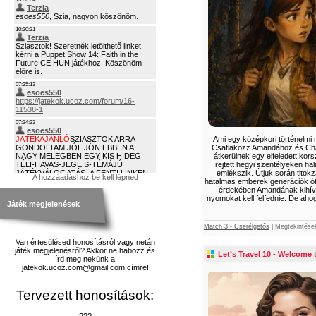
Ami egy középkori történelmi 
Csatlakozz Amandához és Charli
átkerülnek egy elfeledett kor
rejtett hegyi szentélyeken ha
emlékszik. Útjuk során titokza
A hozzáadáshoz be kell lépned
hatalmas emberek generációk óta
érdekében Amandának kihívást
nyomokat kell felfednie. De aho
Játék megjelenések
Match 3 - Cserélgetős
|
Megtekintése
Van értesülésed honosításról vagy netán
játék megjelenésről? Akkor ne habozz és
Let’s Travel 10 - Welcome t
írd meg nekünk a
jatekok.ucoz.com@gmail.com címre!
Tervezett honosítások:
???