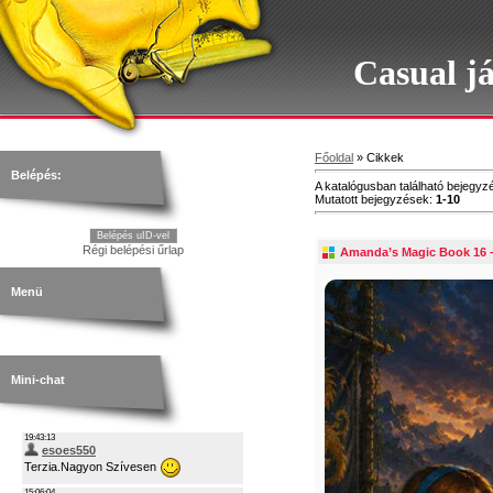
Casual j
Főoldal
»
Cikkek
Belépés:
A katalógusban található bejegy
Mutatott bejegyzések
:
1-10
Belépés uID-vel
Régi belépési űrlap
Amanda’s Magic Book 16 – 
Menü
Mini-chat