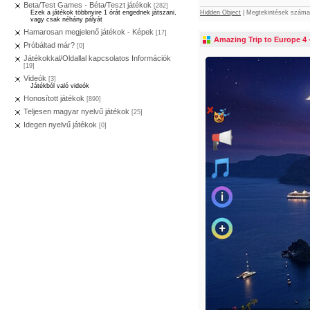
Beta/Test Games - Béta/Teszt játékok
[282]
Hidden Object
|
Megtekintések száma
Ezek a játékok többnyire 1 órát engednek játszani,
vagy csak néhány pályát
Hamarosan megjelenő játékok - Képek
[17]
Amazing Trip to Europe 4 - 
Próbáltad már?
[0]
Játékokkal/Oldallal kapcsolatos Információk
[19]
Videók
[3]
Játékból való videók
Honosított játékok
[890]
Teljesen magyar nyelvű játékok
[25]
Idegen nyelvű játékok
[0]