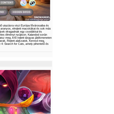
tő utazásra viszi Európa fővárosaiba és
 aranyos, elrejtett macskákat és sok más
elyek elragadnak egy csodákkal és
etes élményt nyújtson. Kalandod során
tsz meg. A fő rejtett tárgyas játékmeneten
arak, Rejtett alakzatok, Keresd meg,
4: Search for Cats, amely pihentető és