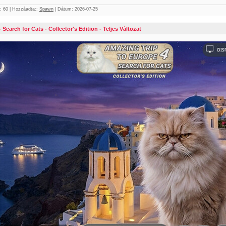
:
60
|
Hozzáadta::
Spawn
|
Dátum:
2026-07-25
Search for Cats - Collector's Edition - Teljes Változat