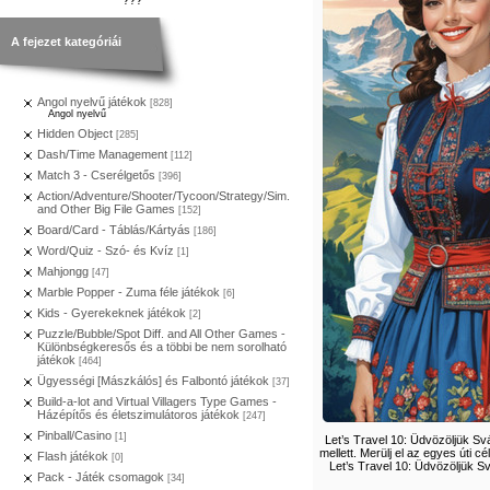
A fejezet kategóriái
Angol nyelvű játékok
[828]
Angol nyelvű
Hidden Object
[285]
Dash/Time Management
[112]
Match 3 - Cserélgetős
[396]
Action/Adventure/Shooter/Tycoon/Strategy/Sim.
and Other Big File Games
[152]
Board/Card - Táblás/Kártyás
[186]
Word/Quiz - Szó- és Kvíz
[1]
Mahjongg
[47]
Marble Popper - Zuma féle játékok
[6]
Kids - Gyerekeknek játékok
[2]
Puzzle/Bubble/Spot Diff. and All Other Games -
Különbségkeresős és a többi be nem sorolható
játékok
[464]
Ügyességi [Mászkálós] és Falbontó játékok
[37]
Build-a-lot and Virtual Villagers Type Games -
Házépítős és életszimulátoros játékok
[247]
Pinball/Casino
[1]
Let’s Travel 10: Üdvözöljük Sv
mellett. Merülj el az egyes úti 
Flash játékok
[0]
Let’s Travel 10: Üdvözöljük S
Pack - Játék csomagok
[34]