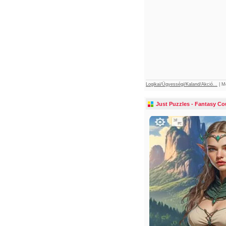
Logikai/Ügyességi/Kaland/Akció...
|
M
Just Puzzles - Fantasy Cou