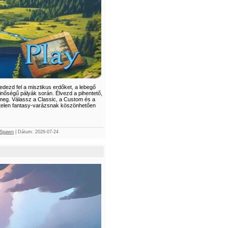
edezd fel a misztikus erdőket, a lebegő
-minőségű pályák során. Élvezd a pihentető,
z meg. Válassz a Classic, a Custom és a
égtelen fantasy-varázsnak köszönhetően
Spawn
|
Dátum:
2026-07-24