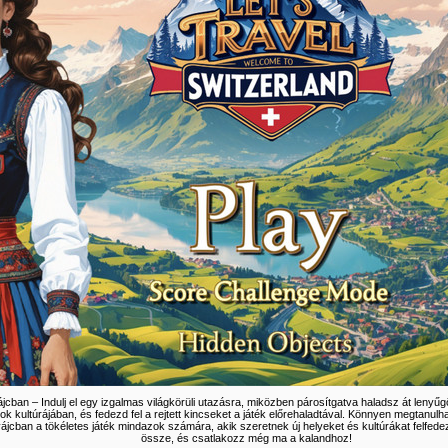
ájcban – Indulj el egy izgalmas világkörüli utazásra, miközben párosítgatva haladsz át leny
célok kultúrájában, és fedezd fel a rejtett kincseket a játék előrehaladtával. Könnyen megtanul
vájcban a tökéletes játék mindazok számára, akik szeretnek új helyeket és kultúrákat felfed
össze, és csatlakozz még ma a kalandhoz!