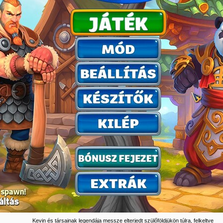
Kevin és társainak legendája messze elterjedt szülőföldjükön túlra, felkeltve