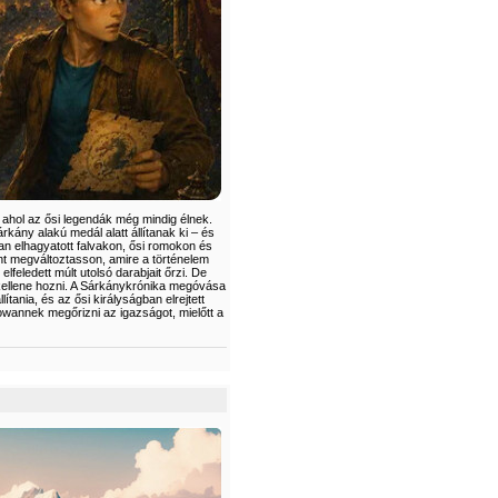
 ahol az ősi legendák még mindig élnek.
kány alakú medál alatt állítanak ki – és
wan elhagyatott falvakon, ősi romokon és
ent megváltoztasson, amire a történelem
lfeledett múlt utolsó darabjait őrzi. De
 kellene hozni. A Sárkánykrónika megóvása
tania, és az ősi királyságban elrejtett
owannek megőrizni az igazságot, mielőtt a