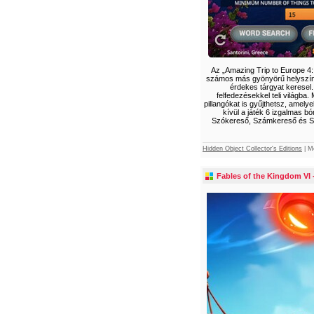
Az „Amazing Trip to Europe 4:
számos más gyönyörű helyszínre
érdekes tárgyat keresel
felfedezésekkel teli világb
pillangókat is gyűjthetsz, amel
kívül a játék 6 izgalmas b
Szókereső, Számkereső és Szó
Hidden Object Collector's Editions
|
M
Fables of the Kingdom VI -