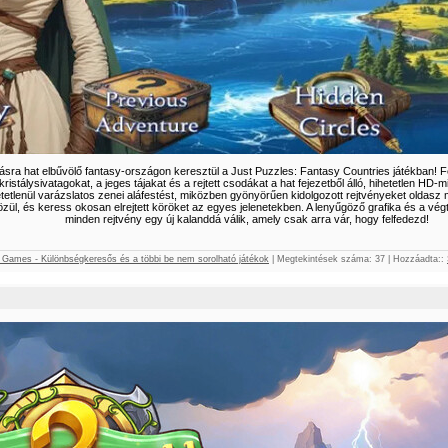
zásra hat elbűvölő fantasy-országon keresztül a Just Puzzles: Fantasy Countries játékban! F
kristálysivatagokat, a jeges tájakat és a rejtett csodákat a hat fejezetből álló, hihetetlen HD
hetetlenül varázslatos zenei aláfestést, miközben gyönyörűen kidolgozott rejtvényeket oldas
zül, és keress okosan elrejtett köröket az egyes jelenetekben. A lenyűgöző grafika és a v
minden rejtvény egy új kalanddá válik, amely csak arra vár, hogy felfedezd!
er Games - Különbségkeresős és a többi be nem sorolható játékok
|
Megtekintések száma:
37
|
Hozzáadta::